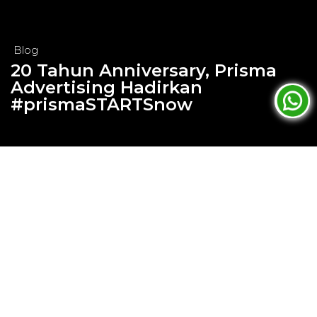
Blog
20 Tahun Anniversary, Prisma
Advertising Hadirkan
#prismaSTARTSnow
Jun 12, 2024
20 Tahun Anniversary, Prisma
Advertising Hadirkan
#prismaSTARTSnow
Jakarta, 22 Mei 2024 – Prisma Advertising, salah
satu pionir perusahaan periklanan luar ruang
(OOH) di Indonesia, merayakan momen
bersejarah 20 tahun perjalanannya dengan