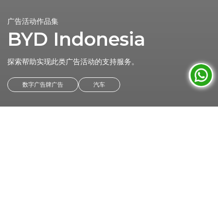
广告活动作品集
BYD Indonesia
探索帮助实现此类广告活动的支持服务。
数字广告牌广告
汽车
比亚迪（Build Your Dreams）是全球电动汽
车领导者，在印度尼西亚的可持续出行转型中
迈出了大胆的步伐。
作为2022年开始进入印度尼西亚市场的汽车品牌之一，比亚迪
将其在电动汽车技术、储能和绿色创新方面的专业知识带到印
度尼西亚，以支持国家的清洁能源目标。