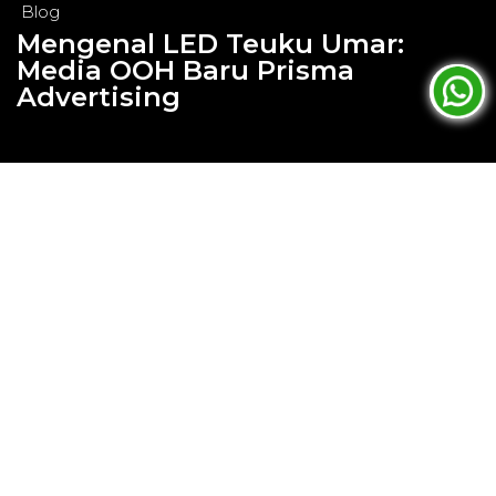
Blog
Mengenal LED Teuku Umar:
Media OOH Baru Prisma
Advertising
Aug 23, 2024
Mengenal LED Teuku Umar:
Media OOH Baru Prisma
Advertising
Prisma Advertising dengan bangga
mengumumkan kehadiran aset media iklan luar
ruang (OOH) terbaru kami di Bali, LED Teuku
Umar. Berlokasi strategis di Simpang Enam, salah
satu persimpangan utama dan paling terkenal di
Bali, LED Teuku Umar siap menjadi pusat
perhatian bagi para pebisnis yang ingin