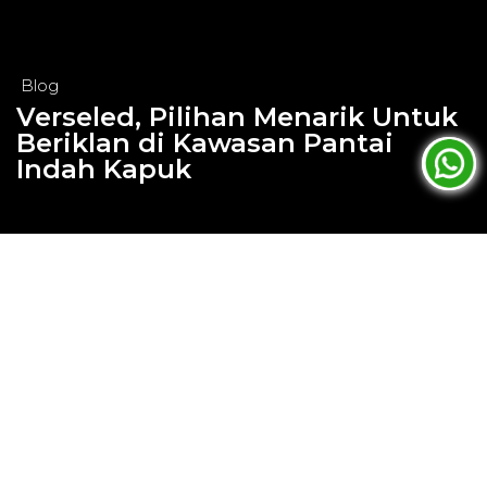
Blog
Verseled, Pilihan Menarik Untuk
Beriklan di Kawasan Pantai
Indah Kapuk
Aug 11, 2022
Verseled, Pilihan Menarik Untuk
Beriklan di Kawasan Pantai Indah
Kapuk
Prisma Advertising lagi-lagi menyajikan media
iklan OOH tebaru. Media iklan luar ruang paling
baru kali ini disajikan untuk para marketers dan