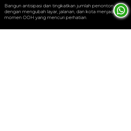
Bangun antisipasi dan tingkatkan jumlah penonton
dengan mengubah layar, jalanan, dan kota menjadi
momen OOH yang mencuri perhatian.
Pendekatan Kami untuk
Industri Hiburan dan Streaming
Industri hiburan dan streaming bertumpu
pada antisipasi, emosi, dan perhatian. Di
tengah dunia konten yang begitu padat,
brand perlu menghadirkan iklan yang
sudah mencuri perhatian bahkan sebelum
iklan dirilis. Baik itu promosi film besar,
serial TV terbaru, atau platform streaming
baru, media out-of-home (OOH) memberi
ruang bagi cerita Anda untuk hadir secara